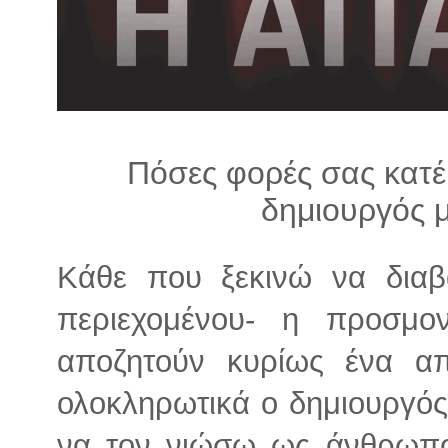
λ
λ
α
γ
ή
Πόσες φορές σας κατέ
δημιουργός μ
Κάθε που ξεκινώ να διαβ
περιεχομένου- η προσμο
αποζητούν κυρίως ένα απ
ολοκληρωτικά ο δημιουργός
να τον νιώσω ως άνθρωπο