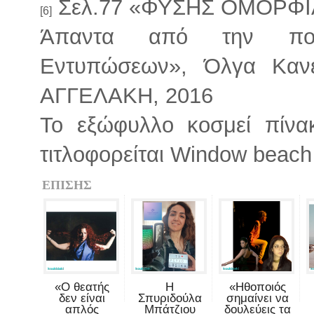
Σελ.77 «ΦΥΣΗΣ ΟΜΟΡΦΙ
[6]
Άπαντα από την ποιη
Εντυπώσεων», Όλγα Κανε
ΑΓΓΕΛΑΚΗ, 2016
Το εξώφυλλο κοσμεί πίνα
τιτλοφορείται Window beach
ΕΠΙΣΗΣ
«Ο θεατής
Η
«Ηθοποιός
δεν είναι
Σπυριδούλα
σημαίνει να
απλός
Μπάτζιου
δουλεύεις τα