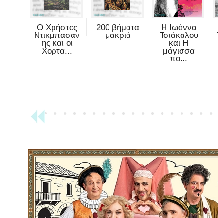
Ο Χρήστος
200 βήματα
Η Ιωάννα
Ντικμπασάν
μακριά
Τσιάκαλου
ης και οι
και Η
Χορτα...
μάγισσα
πο...