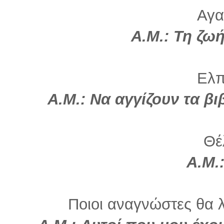
Αγα
Α.Μ.: Τη ζωή
Ελπί
Α.Μ.: Να αγγίζουν τα β
Θέλ
Α.Μ.
Ποιοι αναγνώστες θα λ