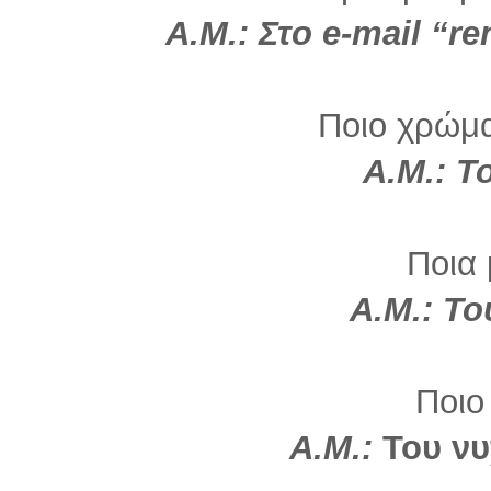
Α.Μ.: Στο e-mail “
Ποιο χρώμα 
Α.Μ.: Τ
Ποια 
Α.Μ.: Το
Ποιο
Α.Μ.:
Του ν