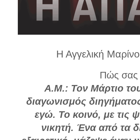
λ
λ
α
γ
ή
Η Αγγελική Μαρίνο
Πώς σας 
Α.Μ.: Τον Μάρτιο το
διαγωνισμός διηγήματος
εγώ. Το κοινό, με τις 
νικητή. Ένα από τα δ