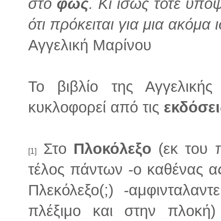
στο
φως
. Κι ίσως τότε υπο
ότι πρόκειται για μια ακόμα
Αγγελική Μαρίνου
Το βιβλίο της Αγγελική
κυκλοφορεί από τις
εκδόσει
Στο
Πλοκόλεξο
(εκ του π
[1]
τέλος πάντων -ο καθένας ας
Πλεκόλεξο(;) -αμφινταλαν
πλέξιμο και στην πλοκή)