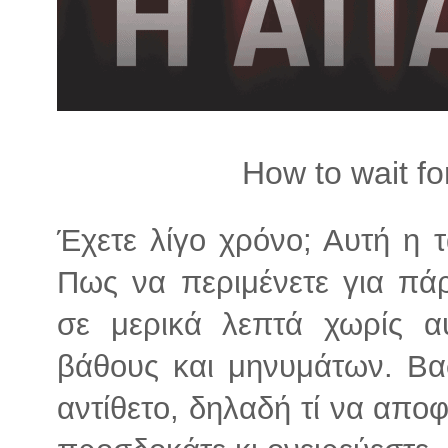
λ
λ
α
γ
ή
How to wait fo
Έχετε λίγο χρόνο; Αυτή η τα
Πως να περιμένετε για πά
σε μερικά λεπτά χωρίς αυ
βάθους και μηνυμάτων. Βασ
αντίθετο, δηλαδή τί να απο