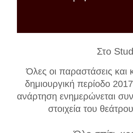
λ
λ
α
γ
ή
Στο Stu
Όλες οι παραστάσεις και 
δημιουργική περίοδο 2017
ανάρτηση ενημερώνεται συν
στοιχεία του θεάτρου