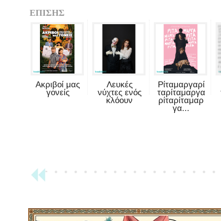
ΕΠΙΣΗΣ
Ακριβοί μας
Λευκές
Ρίταμαργαρί
γονείς
νύχτες ενός
ταρίταμαργα
κλόουν
ρίταρίταμαρ
γα...