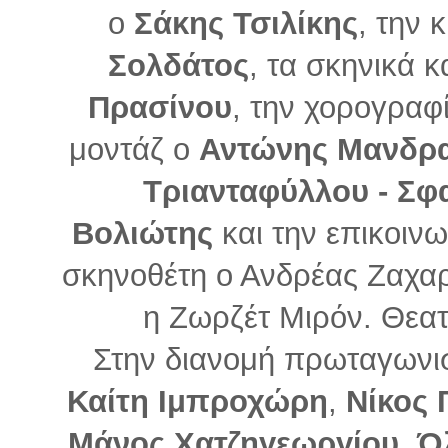
ο
Σάκης Τσιλίκης
, την
Σολδάτος
, τα σκηνικά κ
Πρασίνου
, την χορογραφ
μοντάζ ο
Αντώνης Μανδρ
Τριανταφύλλου - Σφ
Βολιώτης
και την επικοιν
σκηνοθέτη ο Ανδρέας Ζαχα
η Ζωρζέτ Μιρόν. Θεα
Στην διανομή πρωταγωνισ
Καίτη Ιμπροχώρη
,
Νίκος 
Μάνος Χατζηγεωργίου
,
Ό