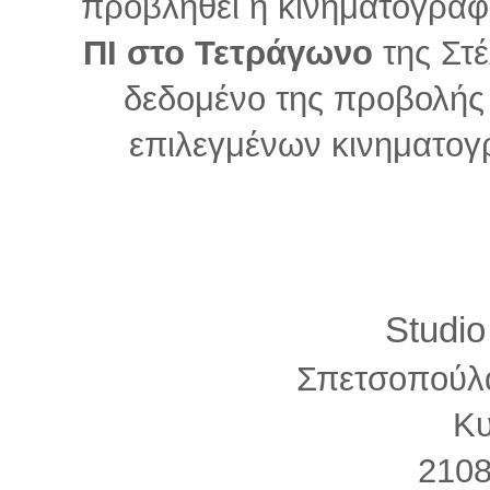
προβληθεί η κινηματογρά
ΠΙ στο Τετράγωνο
της Στέ
δεδομένο της προβολής 
επιλεγμένων κινηματο
Studi
Σπετσοπούλ
Κ
210