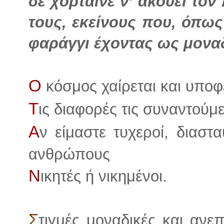
δε χόρταινε ν’ ακούει τον
τους, εκείνους που, όπως
φαράγγι έχοντας ως μοναδ
Ο
κόσμος χαίρεται και υποφ
Τ
ις διαφορές τις συναντούμ
Α
ν είμαστε τυχεροί, διαστ
ανθρώπους
Ν
ικητές ή νικημένοι.
Σ
τιγμές μοναδικές και ανε