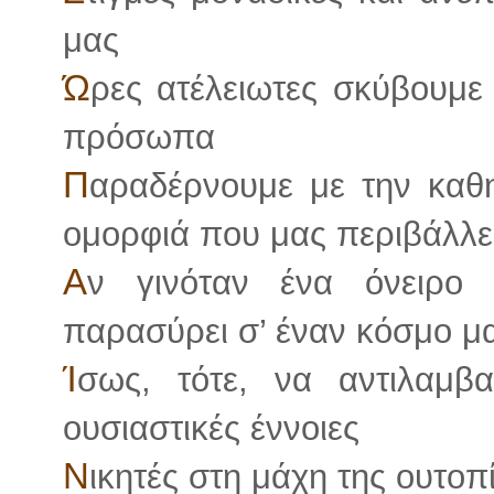
μας
Ώ
ρες ατέλειωτες σκύβουμ
πρόσωπα
Π
αραδέρνουμε με την καθη
ομορφιά που μας περιβάλλε
Α
ν γινόταν ένα όνειρο
παρασύρει σ’ έναν κόσμο μ
Ί
σως, τότε, να αντιλαμβα
ουσιαστικές έννοιες
Ν
ικητές στη μάχη της ουτοπ