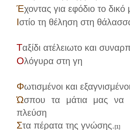
Έ
χοντας για εφόδιο το δικό
Ι
στίο τη θέληση στη θάλασσ
Τ
αξίδι ατέλειωτο και συναρ
Ο
λόγυρα στη γη
Φ
ωτισμένοι και εξαγνισμένο
Ώ
σπου τα μάτια μας να κ
πλεύση
Σ
τα πέρατα της γνώσης.
[1]