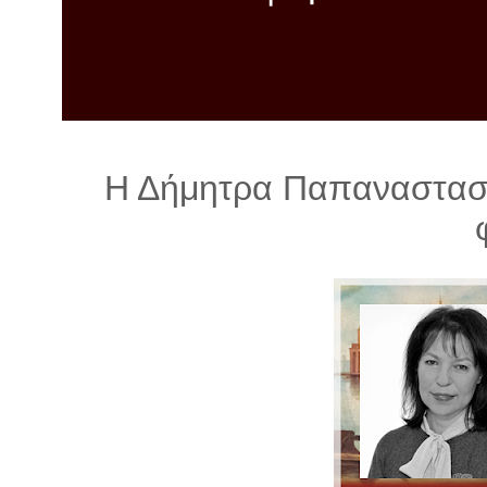
λ
λ
α
γ
ή
Η Δήμητρα Παπαναστασ