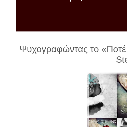
λ
λ
α
γ
ή
Ψυχογραφώντας το «Ποτέ 
St