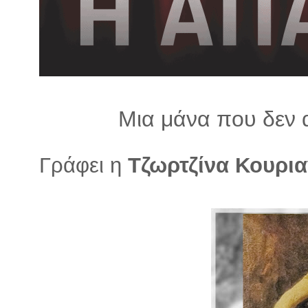
λ
λ
α
γ
ή
Μια μάνα που δεν 
Γράφει η
Τζωρτζίνα Κουρι