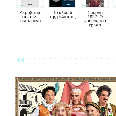
Ακροβάτης
Το κλουβί
Σμύρνη
σε μπλε
της μέλισσας
1922: Ο
τεντωμένο
χρόνος του
έρωτα