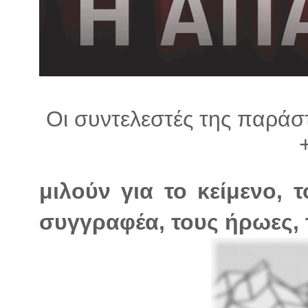
λ
λ
α
γ
ή
Οι συντελεστές της παρά
+
μιλούν για το κείμενο, 
συγγραφέα, τους ήρωες, τ