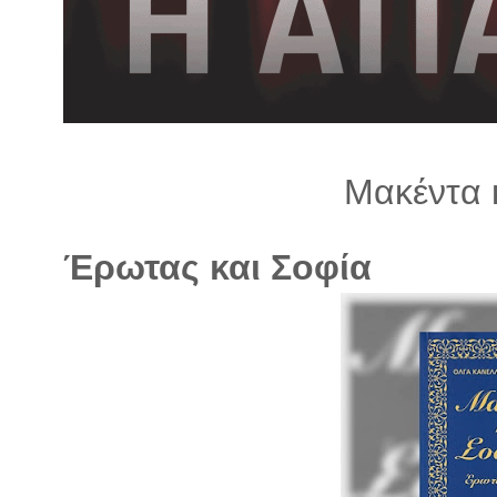
λ
λ
α
γ
ή
Μακέντα 
Έρωτας και Σοφία