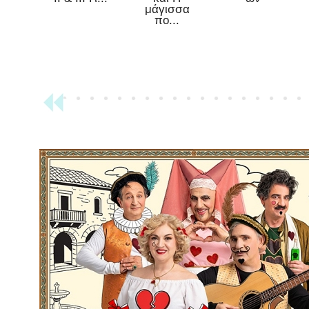
μάγισσα
πο...