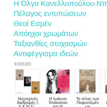
Η Όλγα Κανελλοπούλου-Ντιν
Πέλαγος εντυπώσεων
Θεοί Εσμέν
Απόηχοι χρωμάτων
Ταξιανθίες στοχασμών
Αντιφέγγισμα ιδεών
ΕΠΙΣΗΣ
Νυχτερινές
Η Ιωάννα
Το τέλος των
διαδρομές Ι,
Τσιάκαλου
Πεφωτισμέν
ΙΙ & ΙΙΙ Γι...
και Η
ων