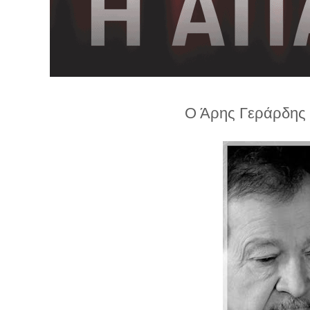
λ
λ
α
γ
ή
Ο Άρης Γεράρδης 