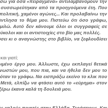
σω για όσα «πειραγμένα» αντιλαμβανόμουν την
σα συσσωρεύτηκαν από τα προηγούμενα έτη. Που
, πολιτική, χαμένοι αγώνες... Και προλαβαίνω την
άντλησα το θέμα μου. Πιστεύω ότι όσο γράφω,
μιλώ. Αυτό δεν κάνουμε όλοι οι συγγραφείς σε
ύκολοι και οι αντιστοιχίες στο βίο μας πολλές.
ύσει κι ο αναγνώστης στο βιβλίο, να ξεφλουδίσει
αι γιατί;
ριμένο έργο μου. Άλλωστε, έχω εκπλαγεί θετικά
νωστών μου, που πια, και να ήθελα δεν μου το
όταν το γράφω. Να εισπράξω εκείνο το κλικ που
 Μετά, ελπίζω να φτάσει αυτό το «εύρημα» στον
ξέρω έκανα καλά τη δουλειά μου.
ς καλούς ποιητές στην Ελλάδα. Τεράστιους. Και