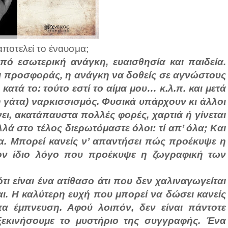
αποτελεί το έναυσμα;
πό εσωτερική ανάγκη, ευαισθησία και παιδεία.
ι προσφοράς, η ανάγκη να δοθείς σε αγνώστους
κατά το: τούτο εστί το αίμα μου… κ.λ.π. και μετά
 η γάτα) ναρκισσισμός. Φυσικά υπάρχουν κι άλλοι
νει, ακατάπαυστα πολλές φορές, χαρτιά ή γίνεται
λά στο τέλος διερωτόμαστε όλοι: τί απ’ όλα; Και
ρα. Μπορεί κανείς ν’ απαντήσει πώς προέκυψε η
τον ίδιο λόγο που προέκυψε η ζωγραφική των
τι είναι ένα ατίθασο άτι που δεν χαλιναγωγείται
εσαι. Η καλύτερη ευχή που μπορεί να δώσει κανείς
τα έμπνευση. Αφού λοιπόν, δεν είναι πάντοτε
ξεκινήσουμε το μυστήριο της συγγραφής. Ένα