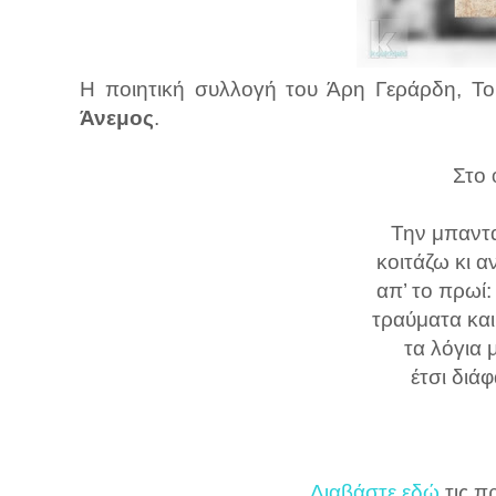
Η ποιητική συλλογή του Άρη Γεράρδη, Το
Άνεμος
.
Στο
Την μπαντ
κοιτάζω κι 
απ’ το πρωί
τραύματα και
τα λόγια 
έτσι διά
Διαβάστε εδώ
τις π