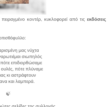
 πειραγμένο κοντέρ, κυκλοφορεί από τις
εκδόσεις
:
οπισθόφυλλο
αρισμένη μας νύχτα
αναρωτιέμαι σιωπηλός
: πότε επιδιορθώσαμε
 ουλές, πότε πλύναμε
μας κι αστράφτουν
φανα και λαμπερά.
🍃
ρώτες σελίδες της συλλογής.