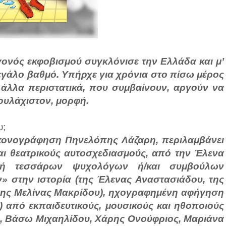
γεγονός εκφοβισμού συγκλόνισε την Ελλάδα και μ’
εγάλο βαθμό. Υπήρχε για χρόνια στο πίσω μέρος
άλλα περιστατικά, που συμβαίνουν, αργούν να
τουλάχιστον, μορφή.
υ;
εικονογράφηση Πηνελόπης Λάζαρη, περιλαμβάνει
αι θεατρικούς αυτοσχεδιασμούς, από την Έλενα
ική τεσσάρων ψυχολόγων ή/και συμβούλων
 στην ιστορία (της Έλενας Αναστασιάδου, της
 της Μελίνας Μακρίδου), ηχογραφημένη αφήγηση
) από εκπαιδευτικούς, μουσικούς και ηθοποιούς
υ, Βάσω Μιχαηλίδου, Χάρης Ονούφριος, Μαριάνα