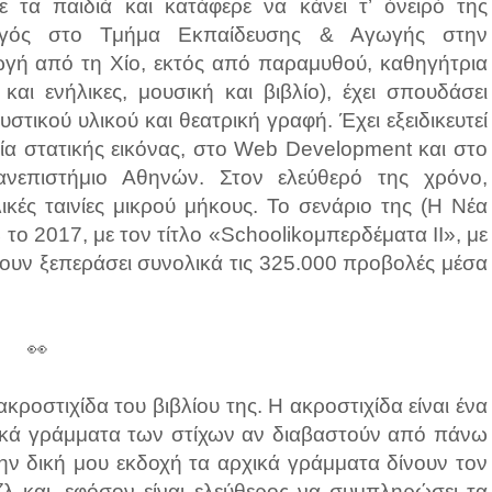
 τα παιδιά και κατάφερε να κάνει τ’ όνειρό της
γωγός στο Τμήμα Εκπαίδευσης & Αγωγής στην
ωγή από τη Χίο, εκτός από παραμυθού, καθηγήτρια
και ενήλικες, μουσική και βιβλίο), έχει σπουδάσει
τικού υλικού και θεατρική γραφή. Έχει εξειδικευτεί
ία στατικής εικόνας, στο Web Development και στο
ανεπιστήμιο Αθηνών. Στον ελεύθερό της χρόνο,
λικές ταινίες μικρού μήκους. Το σενάριο της (Η Νέα
4 το 2017, με τον τίτλο «Schoolikoμπερδέματα ΙΙ», με
έχουν ξεπεράσει συνολικά τις 325.000 προβολές μέσα
👀
οστιχίδα του βιβλίου της. Η ακροστιχίδα είναι ένα
ρχικά γράμματα των στίχων αν διαβαστούν από πάνω
ην δική μου εκδοχή τα αρχικά γράμματα δίνουν τον
ζλ και, εφόσον είναι ελεύθερος να συμπληρώσει τα