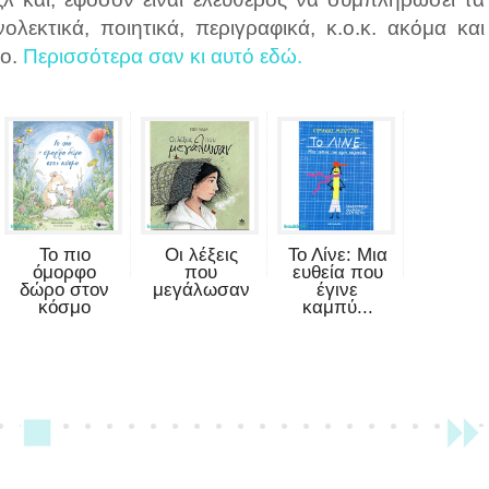
λεκτικά, ποιητικά, περιγραφικά, κ.ο.κ. ακόμα και
λο.
Περισσότερα σαν κι αυτό εδώ.
Το πιο
Οι λέξεις
Το Λίνε: Μια
όμορφο
που
ευθεία που
δώρο στον
μεγάλωσαν
έγινε
κόσμο
καμπύ...