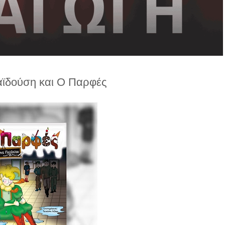
αϊδούση και Ο Παρφές