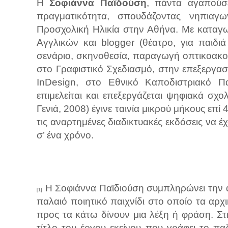
Η
Σοφιάννα Παϊδούση
, πάντα αγαπούσε
πραγματικότητα, σπουδάζοντας νηπια
Προσχολική Ηλικία στην Αθήνα. Mε καταγ
Αγγλικών και blogger (θέατρο, για παιδιά 
σενάριο, σκηνοθεσία, παραγωγή οπτικοακουσ
στο Γραφιστικό Σχεδιασμό, στην επεξεργασ
InDesign, στο Εθνικό Καποδιστριακό Π
επιμελείται και επεξεργάζεται ψηφιακά σχο
Γενιά, 2008) έγινε ταινία μικρού μήκους επί 
τις αναρτημένες διαδικτυακές εκδόσεις να 
σ’ ένα χρόνο.
Η Σοφιάννα Παϊδιούση συμπληρώνει την ακρ
[1]
παλαιό ποιητικό παιχνίδι στο οποίο τα α
προς τα κάτω δίνουν μια λέξη ή φράση. Στ
τίτλο του έργου εκείνου που γράφει το πα