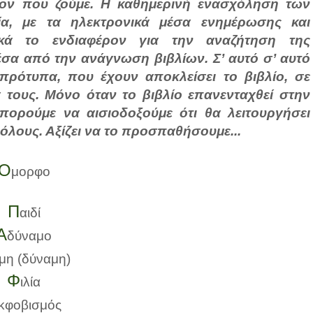
λον που ζούμε. Η καθημερινή ενασχόληση των
ία, με τα ηλεκτρονικά μέσα ενημέρωσης και
ικά το ενδιαφέρον για την αναζήτηση της
σα από την ανάγνωση βιβλίων. Σ’ αυτό σ’ αυτό
-πρότυπα, που έχουν αποκλείσει το βιβλίο, σε
 τους. Μόνο όταν το βιβλίο επανενταχθεί στην
μπορούμε να αισιοδοξούμε ότι θα λειτουργήσει
 όλους. Αξίζει να το προσπαθήσουμε...
Ό
μορφο
Π
αιδί
Α
δύναμο
μη (δύναμη)
Φ
ιλία
κφοβισμός