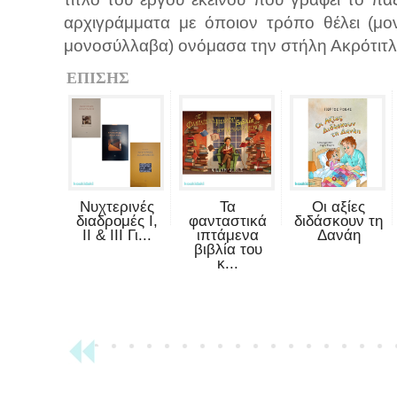
αρχιγράμματα με όποιον τρόπο θέλει (μονο
μονοσύλλαβα) ονόμασα την στήλη Ακρότιτ
ΕΠΙΣΗΣ
Νυχτερινές
Τα
Οι αξίες
διαδρομές Ι,
φανταστικά
διδάσκουν τη
ΙΙ & ΙΙΙ Γι...
ιπτάμενα
Δανάη
βιβλία του
κ...