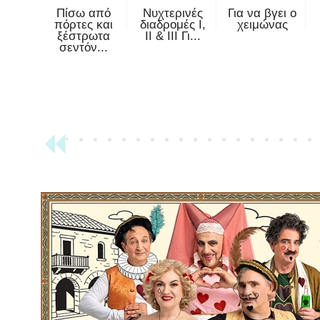
Πίσω από
Νυχτερινές
Για να βγει ο
πόρτες και
διαδρομές Ι,
χειμώνας
ξέστρωτα
ΙΙ & ΙΙΙ Γι...
σεντόν...