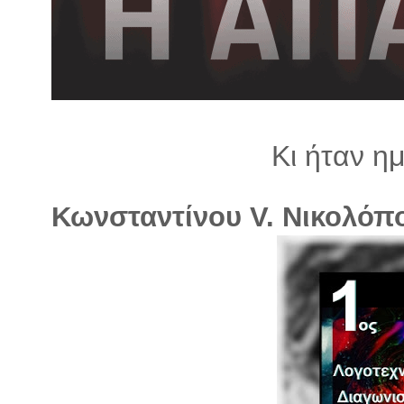
λ
λ
α
γ
ή
Κι ήταν η
Κωνσταντίνου V. Νικολόπ