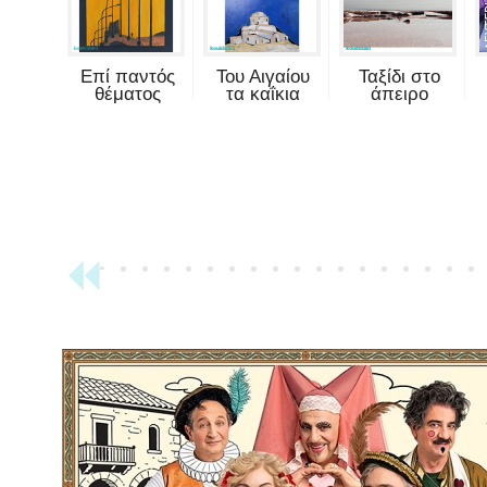
Επί παντός
Του Αιγαίου
Ταξίδι στο
θέματος
τα καΐκια
άπειρο