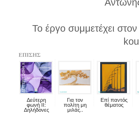
Αντώνη
Το έργο συμμετέχει στον
kou
ΕΠΙΣΗΣ
Δεύτερη
Για τον
Επί παντός
φωνή II:
πολίτη μη
θέματος
Δηλήδονες
μιλάς..