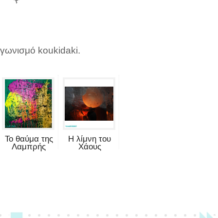
αγωνισμό koukidaki.
Το θαύμα της
Η λίμνη του
Λαμπρής
Χάους