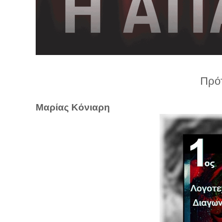
λ
λ
α
γ
ή
Πρό
Μαρίας Κόνιαρη