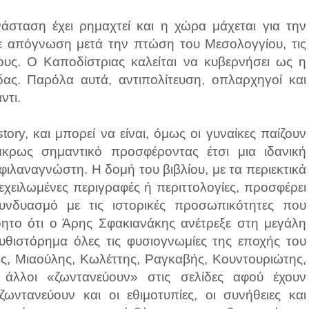
σταση έχει ρημαχτεί και η χώρα μάχεται για την
σε απόγνωση μετά την πτώση του Μεσολογγίου, τις
ους. Ο Καποδίστριας καλείται να κυβερνήσει ως η
δας. Παρόλα αυτά, αντιπολίτευση, οπλαρχηγοί και
ντι.
tory, και μπορεί να είναι, όμως οι γυναίκες παίζουν
άκρως σημαντικό προσφέροντας έτσι μια ιδανική
ιλαναγνώστη. Η δομή του βιβλίου, με τα περιεκτικά
εχειλωμένες περιγραφές ή περιττολογίες, προσφέρει
υνδυασμό με τις ιστορικές προσωπικότητες που
όητο ότι ο Άρης Σφακιανάκης ανέτρεξε στη μεγάλη
υθιστόρημα όλες τις φυσιογνωμίες της εποχής του
ς, Μιαούλης, Κωλέττης, Ραγκαβής, Κουντουριώτης,
άλλοι «ζωντανεύουν» στις σελίδες αφού έχουν
ωντανεύουν και οι εθιμοτυπίες, οι συνήθειες και