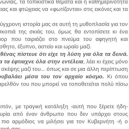
ινωνίας, τα τοπικιστικά θέματα και η καθημερινότητα
ιας και φτώχειας να «φωτίζονται» στις εικόνες και τα
σύγχρονη ιστορία μας σε αυτή τη μυθοπλασία για τον
οπιά της σκιάς του, όμως θα εντοπίσετε κι ένα
ύμορ που ταιριάζει στο πνεύμα του αφηγητή και
ίσθητο, έξυπνο, αστείο και ωραίο μαζί.
ένας πίστευε ότι είχε τη λύση για όλα τα δεινά.
θα τα έφτιαχνε όλα στην εντέλεια
, λέει κι έχεις μόνο
 σκέψης μαζί του... όπως και σε μια άλλη περίπτωση
ουβαλάει μέσα του τον αρχαίο κόσμο.
Κι όπου
αρελθόν του που μπορεί να τοποθετείται πολύ πίσω
ιπόν, με τραγική κατάληξη -αυτή που ξέρετε ήδη-
τυρία από έναν άνθρωπο που δεν υπάρχει στους
 πιο αρμόδιος να μιλήσει για τον Κυβερνήτη -ή ο
σοχή σας.