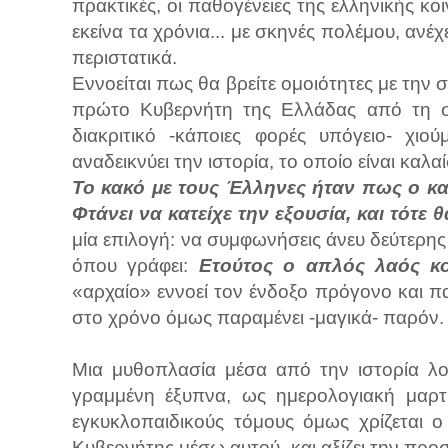
πρακτικές, οι παθογένειες της ελληνικής κο
εκείνα τα χρόνια... με σκηνές πολέμου, ανέχε
περιστατικά.
Εννοείται πως θα βρείτε ομοιότητες με την 
πρώτο Κυβερνήτη της Ελλάδας από τη σκ
διακριτικό -κάποιες φορές υπόγειο- χιο
αναδεικνύει την ιστορία, το οποίο είναι καλα
Το κακό με τους Έλληνες ήταν πως ο καθ
Φτάνει να κατείχε την εξουσία, και τότε 
μία επιλογή: να συμφωνήσεις άνευ δεύτερης
όπου γράφει:
Ετούτος ο απλός λαός κ
«αρχαίο» εννοεί τον ένδοξο πρόγονο και π
στο χρόνο όμως παραμένει -μαγικά- παρόν.
Μια μυθοπλασία μέσα από την ιστορία λο
γραμμένη έξυπνα, ως ημερολογιακή μαρ
εγκυκλοπαιδικούς τόμους όμως χρίζεται ο
Κυβερνήτης μέσω αυτού- και αξίζει την προ