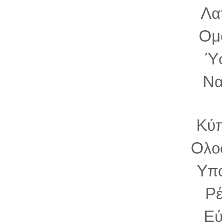
Λ
α
Ο
μ
Ύ
Ν
Κ
ύ
Ο
λο
Υ
π
Ρ
Ε
ύ