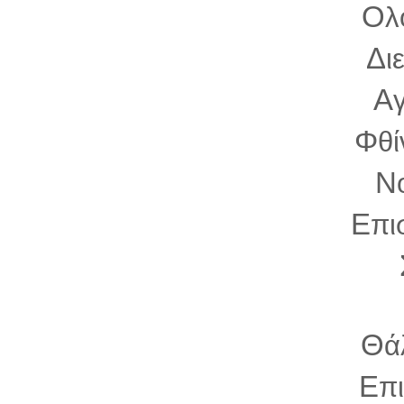
Ο
λ
Δ
ι
Α
Φ
θ
Ν
Ε
πι
Θ
ά
Ε
π