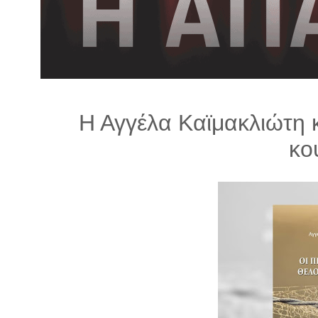
λ
λ
α
γ
ή
Η Αγγέλα Καϊμακλιώτη 
κο