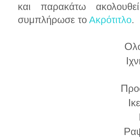
και παρακάτω ακολουθ
συμπλήρωσε το
Ακρότιτλο
.
Ο
λ
Ι
χν
Π
ρο
Ι
κ
Ρ
α