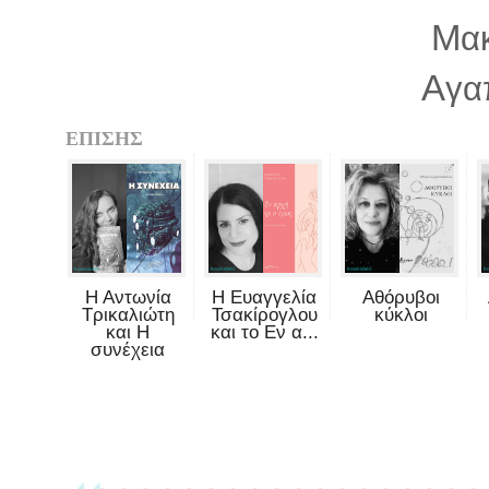
Μ
α
Α
γα
ΕΠΙΣΗΣ
Η Αντωνία
Η Ευαγγελία
Αθόρυβοι
Τρικαλιώτη
Τσακίρογλου
κύκλοι
και Η
και το Εν α...
συνέχεια