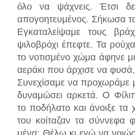
όλο να ψάχνεις. Έτσι δε
απογοητευμένος. Σήκωσα τ
Εγκαταλείψαμε τους βρά
ψιλοβρόχι έπεφτε. Τα ρούχ
το νοτισμένο χώμα άφηνε μ
αεράκι που άρχισε να φυσά
Συνεχίσαμε να προχωράμε με
δυναμώσει αρκετά. Ο Φίλι
το ποδήλατο και άνοιξε τα 
του κοίταζαν τα σύννεφα φ
μένα; Θέλω κι εγώ να νοιώ