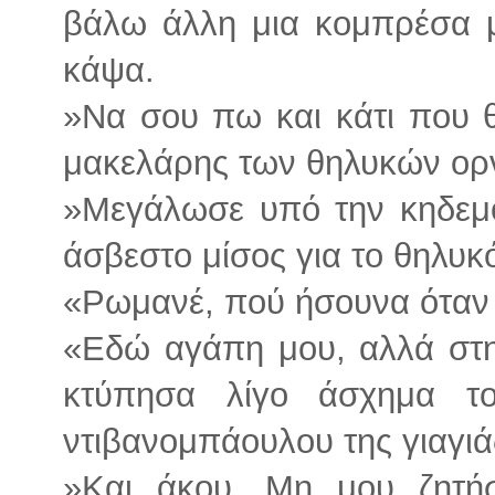
βάλω άλλη μια κομπρέσα μ
κάψα.
»Να σου πω και κάτι που θ
μακελάρης των θηλυκών ορν
»Μεγάλωσε υπό την κηδεμον
άσβεστο μίσος για το θηλυκ
«Ρωμανέ, πού ήσουνα όταν
«Εδώ αγάπη μου, αλλά στ
κτύπησα λίγο άσχημα τ
ντιβανομπάουλου της γιαγιά
»Και άκου. Μη μου ζητή