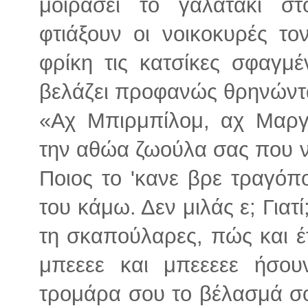
μοιράσει το γαλατάκι στ
φτιάξουν οι νοικοκυρές το
φρίκη τις κατσίκες σφαγμέ
βελάζει προφανώς θρηνώντα
«Αχ Μπιρμπίλομ, αχ Μαργ
την αθώα ζωούλα σας που ν
Ποιος το 'κανε βρε τραγόπο
του κάμω. Δεν μιλάς ε; Γιατ
τη σκαπούλαρες, πώς και έτ
μπεεεε και μπεεεεε ήσο
τρομάρα σου το βέλασμά σο