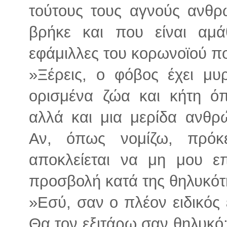
τούτους τους αγνούς ανθ
βρήκε και που είναι αμάθ
εφάμιλλες του κορωνοϊού πο
»Ξέρεις, ο φόβος έχει μυ
ορισμένα ζώα και κήτη όπ
αλλά και μια μερίδα ανθ
Αν, όπως νομίζω, πρόκε
αποκλείεται να μη μου ε
προσβολή κατά της θηλυκότη
»Εσύ, σαν ο πλέον ειδικός ε
Θα τον εξιτάρω σαν θηλυκό;