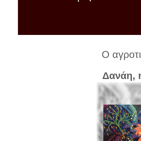
λ
λ
α
γ
ή
Ο αγροτι
Δανάη, 