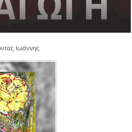
οντας Ιωάννης