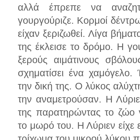
αλλά έπρεπε να αναζητ
γουργούριζε. Κορμοί δέντρω
είχαν ξεριζωθεί. Λίγα βήμα
της έκλεισε το δρόμο. Η γ
ξερούς αιμάτινους σβόλου
σχηματίσει ένα χαμόγελο.
την δική της. Ο λύκος αλύχ
την αναμετρούσαν. Η Λύριε
της παρατηρώντας το ζώο 
το μωρό του. Η Λύριεν είχε 
τρίχωμα του μικρού λύκου π