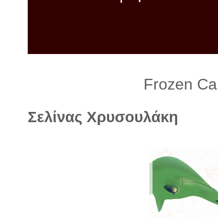
λ
λ
α
γ
ή
Frozen Call
Σελίνας Χρυσουλάκη