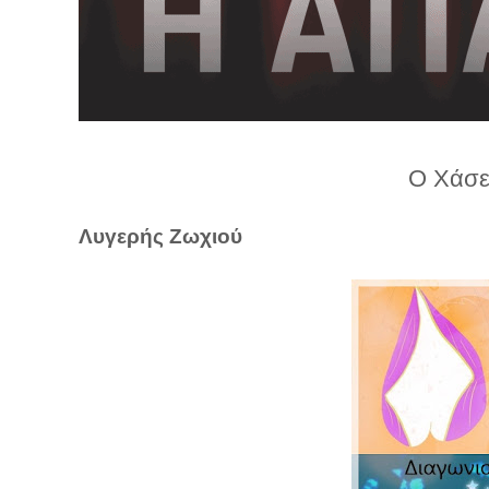
λ
λ
α
γ
ή
Ο Χάσε
Λυγερής Ζωχιού