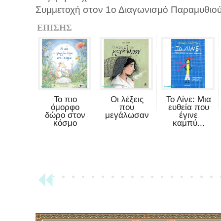
Συμμετοχή στον 1ο Διαγωνισμό Παραμυθιού
ΕΠΙΣΗΣ
Το πιο
Οι λέξεις
Το Λίνε: Μια
όμορφο
που
ευθεία που
δώρο στον
μεγάλωσαν
έγινε
κόσμο
καμπύ...