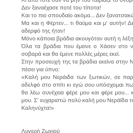
Δεν ξαναέχασε ποτέ του τίποτα!
Και το πιο σπουδαίο ακόμα... Δεν ξανατσακ
Μα και η Φέρτεν... τι θαύμα και μ' αυτήν! 
αδερφό της ήταν!
Mόνο κάποια βράδια ακουγόταν αυτή η λέξη 
Όλα τα βράδια που έμεινε ο Χάσεν στο ν
σοβαρά και θα έμενε πολλές μέρες εκεί.
Στην προσευχή της τα βράδια εκείνα στην Ν
πέσει για ύπνο:
«Καλή μου Νεράιδα των ξωτικών, σε πα
αδελφό στο σπίτι κι εγώ σου υπόσχομαι πω
θα λέω συνέχεια φέρε μου και φέρε μου...
μου. Σ' ευχαριστώ πολύ καλή μου Νεράϊδα 
Καληνύχτα!»
Λυγερή Ζωχιού