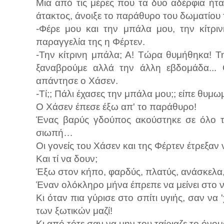
Μια από τις μέρες που τα δυο αδέρφια ήτα
άτακτος, άνοιξε το παράθυρο του δωματίου 
-Φέρε μου και την μπάλα μου, την κίτρι
παραγγελία της η Φέρτεν.
-Την κίτρινη μπάλα; Α! Τώρα θυμήθηκα! Τ
ξαναβρούμε αλλά την άλλη εβδομάδα... 
απάντησε ο Χάσεν.
-Τί;; Πάλι έχασες την μπάλα μου;; είπε θυμ
Ο Χάσεν έπεσε έξω απ' το παράθυρο!
Ένας βαρύς γδούπος ακούστηκε σε όλο το 
σιωπή…
Οι γονείς του Χάσεν και της Φέρτεν έτρεξαν 
Και τί να δουν;
Έξω στον κήπο, φαρδύς, πλατύς, ανάσκελα,
Έναν ολόκληρο μήνα έπρεπε να μείνει στο ν
Κι όταν πια γύρισε στο σπίτι υγιής, σαν να '
των ξωτικών μαζί!
Κι από τότε σαν να μην του ταίριαζε το όνο