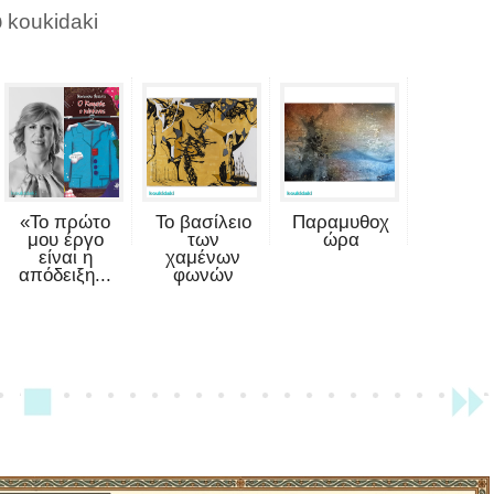
 koukidaki
«Το πρώτο
Το βασίλειο
Παραμυθοχ
μου έργο
των
ώρα
είναι η
χαμένων
απόδειξη...
φωνών