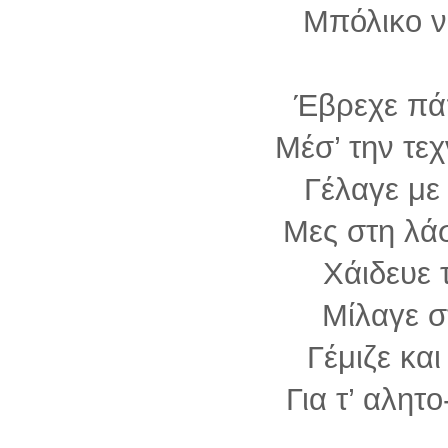
Μπόλικο ν
Έβρεχε πάπ
Μέσ’ την τεχ
Γέλαγε με
Μες στη λάσ
Χάιδευε 
Μίλαγε σ
Γέμιζε και
Για τ’ αλητ