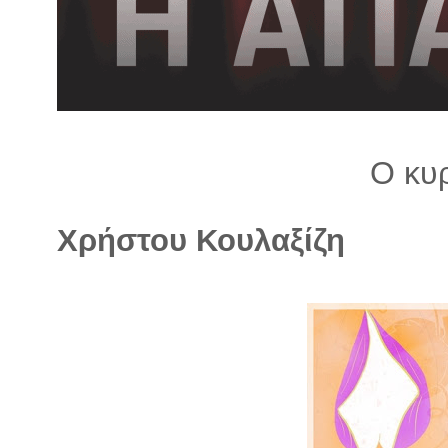
λ
λ
α
γ
ή
Ο κυ
Χρήστου Κουλαξίζη