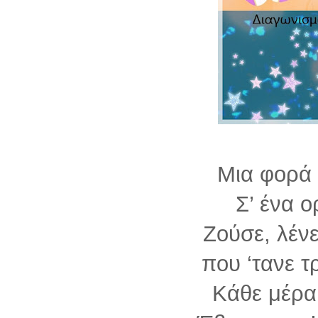
Μια φορά 
Σ’ ένα ο
Ζούσε, λέν
που ‘τανε τ
Κάθε μέρα