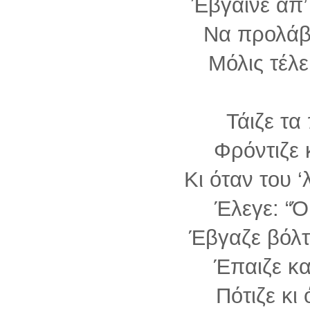
Έβγαινε απ
Να προλάβε
Μόλις τέλε
Τάιζε τα
Φρόντιζε κ
Κι όταν του ‘λ
Έλεγε: “Ό,
Έβγαζε βόλτ
Έπαιζε και
Πότιζε κι