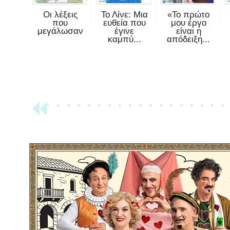
Οι λέξεις
Το Λίνε: Μια
«Το πρώτο
που
ευθεία που
μου έργο
μεγάλωσαν
έγινε
είναι η
καμπύ...
απόδειξη...