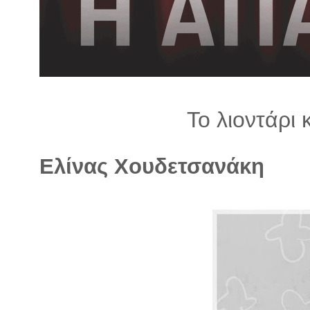
λ
λ
α
γ
ή
Το λιοντάρι 
Ελίνας Χουδετσανάκη