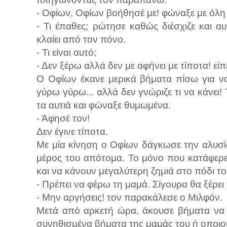
- Οφίων, Οφίων βοήθησέ με! φώναξε με όλη
- Τι έπαθες; ρώτησε καθώς διέσχιζε και 
κλαίει από τον πόνο.
- Τι είναι αυτό;
- Δεν ξέρω αλλά δεν με αφήνει με τίποτα! είπ
Ο Οφίων έκανε μερικά βήματα πίσω για να 
γύρω γύρω... αλλά δεν γνώριζε τι να κάνει!
τα αυτιά και φώναξε θυμωμένα.
- Άφησέ τον!
Δεν έγινε τίποτα.
Με μία κίνηση ο Οφίων δάγκωσε την αλυσί
μέρος του απότομα. Το μόνο που κατάφερε
και να κάνουν μεγαλύτερη ζημιά στο πόδι το
- Πρέπει να φέρω τη μαμά. Σίγουρα θα ξέρει 
- Μην αργήσεις! τον παρακάλεσε ο Μιλφόν.
Μετά από αρκετή ώρα, άκουσε βήματα να 
συνηθισμένα βήματα της μαμάς του ή οποιο