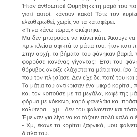
Ήταν άνθρωποι! Θυμήθηκε τη μαμά του που
γιατί αυτοί, κάνουν κακό! Τότε τον κυρ
ελευθερωθεί, χωρίς να τα καταφέρει.
«Τι να κάνω τώρα;» σκέφτηκε.
Μα δεν μπορούσε να κάνει κάτι. Άκουγε να
πριν κλείσει σφικτά τα μάτια του, ήταν κάτι
Στην αρχή, τα βήματα του φάνηκαν βαριά, π
φορούσε κανένας γίγαντας! Έτσι του φάν
θόρυβος άνοιξε ελάχιστα τα μάτια του, ίσα 
που τον πλησίασε. Δεν είχε δει ποτέ του κα
Τα μάτια του αντίκρισαν ένα μικρό κορίτσι
και τον κοιτούσε με τα μεγάλα, καφέ της μ
φόρμα με κόκκινο, καρό φανελάκι και πράσι
καλύτερα... χμ... δεν του φαίνονταν και τόσ
Έμειναν για λίγο να κοιτάζουν πολύ καλά ο έ
- Χμ, έκανε το κορίτσι ξαφνικά, μου φαίνε
δίπλα του.