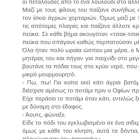
οι πεταλούδες από το ένα λουλούδι στο άλλ
Μαζί με τους φίλους του παίζανε συνήθως
τον ίσκιο άγριων χορταριών. Όμως μαζί με
τις απότομες πλαγιές και παίζανε άλλοτε 
πεύκα. Σε κάθε βήμα ακουγόταν «τσακ-τσακ
πεύκα που σπάγανε καθώς περπατούσαν μέ
Όλα ήταν πολύ ωραία ώσπου μια μέρα, ο Μ
μητέρας του και πήγαν για παιχνίδι στο με
βουτάνε τα πόδια τους στο κρύο νερό, πο
μικρό μουρμουρητό.
- Πω, πω! Για κοίτα εκεί κάτι άγρια βατ
διέσχισε αμέσως το ποτάμι πριν ο Οφίων πρ
Είχε περάσει το ποτάμι όταν κάτι, εντελώς ξ
με δύναμη στο έδαφος.
- Άουτς, φώναξε.
Είδε το πόδι του εγκλωβισμένο σε ένα σιδ
όμως με κάθε του κίνηση, αυτά τα δόντια
πληγώνοντας τον παραπάνω.