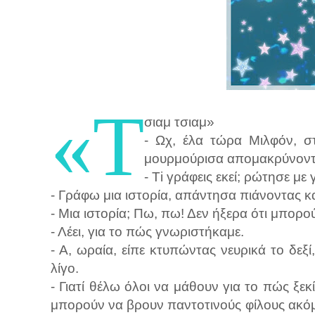
«Τ
σιαμ τσιαμ»
- Ωχ, έλα τώρα Μιλφόν, σ
μουρμούρισα απομακρύνοντα
- Τi γράφεις εκεί; ρώτησε με
- Γράφω μια ιστορία, απάντησα πιάνοντας κα
- Μια ιστορία; Πω, πω! Δεν ήξερα ότι μπορούσ
- Λέει, για το πώς γνωριστήκαμε.
- Α, ωραία, είπε κτυπώντας νευρικά το δεξί, 
λίγο.
- Γιατί θέλω όλοι να μάθουν για το πώς ξε
μπορούν να βρουν παντοτινούς φίλους ακόμα