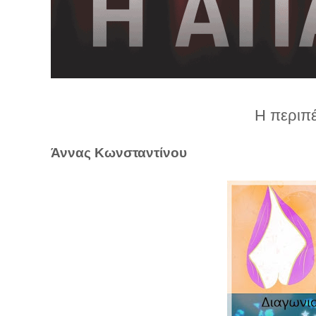
λ
λ
α
γ
ή
Η περιπέ
Άννας Κωνσταντίνου