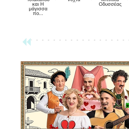
και Η
Οδυσσέας
μάγισσα
πο...