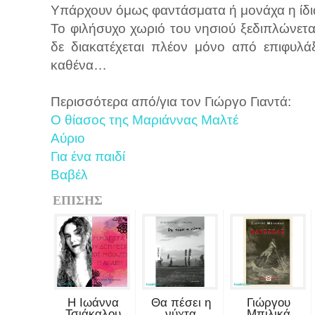
Υπάρχουν όμως φαντάσματα ή μονάχα η ίδι
Το φιλήσυχο χωριό του νησιού ξεδιπλώνετ
δε διακατέχεται πλέον μόνο από επιφυλάξ
καθένα…
Περισσότερα από/για τον Γιώργο Γιαντά:
Ο θίασος της Μαριάννας Μαλτέ
Αύριο
Για ένα παιδί
Βαβέλ
ΕΠΙΣΗΣ
Η Ιωάννα
Θα πέσει η
Γιώργου
Τσιάκαλου
νύχτα
Μπιλικά