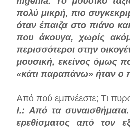
Ifigenia: Το μουσικό ταξ
πολύ μικρή, πιο συγκεκρι
όταν έπαιζα στο πιάνο κ
που άκουγα, χωρίς ακό
περισσότεροι στην οικογέ
μουσική, εκείνος όμως πο
«κάτι παραπάνω» ήταν ο 
Από πού εμπνέεστε; Τι πυρο
I.: Από τα συναισθήματα
ερεθίσματος από τον ε