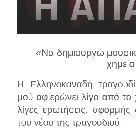
λ
λ
α
γ
ή
«Να δημιουργώ μουσι
χημεία»
Η Ελληνοκαναδή τραγουδίστ
μού αφιερώνει λίγο από το 
λίγες ερωτήσεις, αφορμής
του νέου της τραγουδιού.