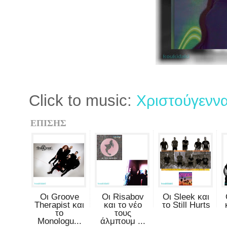
Click to music:
Χριστούγεννα
ΕΠΙΣΗΣ
Οι Groove
Οι Risabov
Οι Sleek και
Therapist και
και το νέο
το Still Hurts
το
τους
Monologu...
άλμπουμ ...