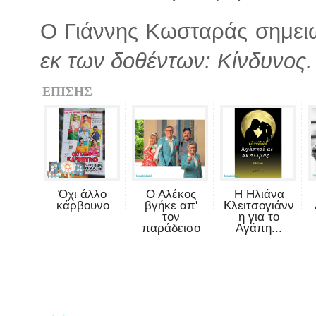
Ο Γιάννης Κωσταράς σημει
εκ των δοθέντων: Κίνδυνος.
ΕΠΙΣΗΣ
Όχι άλλο
Ο Αλέκος
Η Ηλιάνα
κάρβουνο
βγήκε απ'
Κλειτσογιάνν
τον
η για το
παράδεισο
Αγάπη...