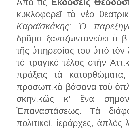
Ἀπὸ τὶς
Ἐκδόσεις Θεοδόσ
κυκλοφορεῖ τὸ νέο θεατρι
Καραϊσκάκης: Ὁ παρεξηγ
δρᾶμα ξαναζωντανεύει ὁ β
τῆς ὑπηρεσίας του ὑπὸ τὸν
τὸ τραγικὸ τέλος στὴν Ἀττικ
πράξεις τὰ κατορθώματα,
προσωπικὰ βάσανα τοῦ ὁπλ
σκηνικῶς κ’ ἕνα σημαν
Ἐπαναστάσεως. Τὰ διάφο
πολιτικοί, ἱεράρχες, ἁπλὸς