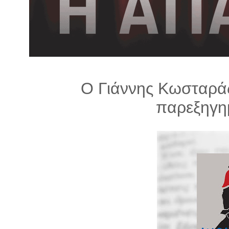
λ
λ
α
γ
ή
Ο Γιάννης Κωσταράς
παρεξηγη