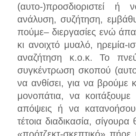
(αυτο-)προσδιοριστεί ή 
ανάλυση, συζήτηση, εμβάθυ
πούμε– διεργασίες ενώ άπα
κι ανοιχτό μυαλό, ηρεμία-ι
αναζήτηση κ.ο.κ. Το πνε
συγκέντρωση σκοπού (αυτο
να ανθίσει, για να βρούμε 
μονοπάτια, να κοιτάξουμε
απόψεις ή να κατανοήσου
τέτοια διαδικασία, σίγουρα
«πρότζεκτ-σκεπτικό» πήρε 