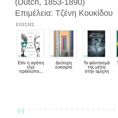
(Dutch, 1853-1890)
Επιμέλεια: Τζένη Κουκίδου
ΕΠΙΣΗΣ
Εάν η αγάπη
Δεύτερη
Το φάντασμά
είχε
ευκαιρία
της μέσα
πρόσωπο...
στην ομίχλη