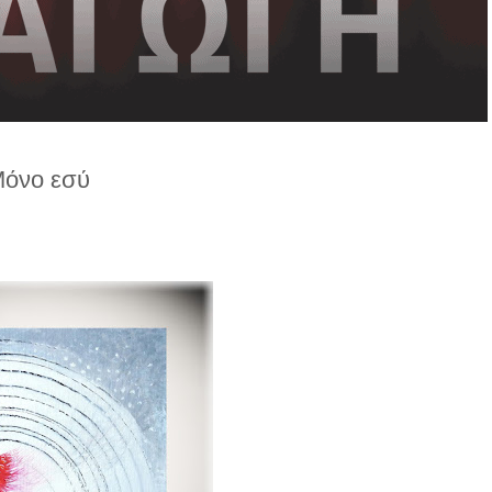
όνο εσύ