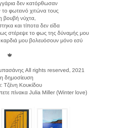
εγγάρια δεν κατόρθωσαν
 το φωτεινό χιτώνα τους
η βουβή νύχτα,
τηκα και τίποτα δεν είδα
πως στέρεψε το φως της δύναμής μου
 καρδιά μου βολευόσουν μόνο εσύ
🍁
πασάνης All rights reserved, 2021
η δημοσίευση
α: Τζένη Κουκίδου
ετε πίνακα Julia Miller (Winter love)