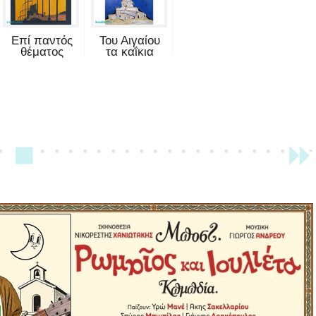
Επί παντός
Του Αιγαίου
θέματος
τα καΐκια