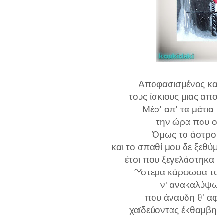
Αποφασισμένος κα
τους ίσκιους μιας α
Μέσ' απ' τα μάτια 
την ώρα που ο 
Όμως το άστρο
και το σπαθί μου δε ξεθ
έτσι που ξεγελάστηκα
Ύστερα κάρφωσα το
ν' ανακαλύψω
που άναυδη θ' α
χαϊδεύοντας έκθαμβη