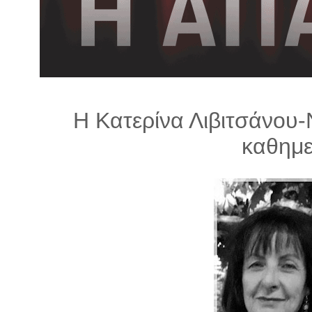
λ
λ
α
γ
ή
Η Κατερίνα Λιβιτσάνου-
καθημε