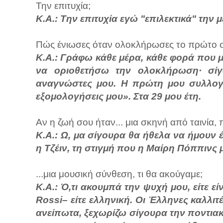
Την επιτυχία;
Κ.Α.: Την επιτυχία εγώ "επιλεκτικά" την
Πώς ένιωσες όταν ολοκλήρωσες το πρώτο σου
Κ.Α.: Γράφω κάθε μέρα, κάθε φορά που μ
να οριοθετήσω την ολοκλήρωση· σί
αναγνώστες μου. Η πρώτη μου συλλογή
εξομολογήσεις μου». Στα 29 μου έτη.
Αν η ζωή σου ήταν... μια σκηνή από ταινία, 
Κ.Α.: Ω, μα σίγουρα θα ήθελα να ήμουν 
η Τζέιν, τη στιγμή που η Μαίρη Πόππινς 
...μια μουσική σύνθεση, τι θα ακούγαμε;
Κ.Α.: Ό,τι ακουμπά την ψυχή μου, είτε 
Rossi– είτε ελληνική. Οι Έλληνες καλλι
ανείπωτα, ξεχωρίζω σίγουρα την ποντιακ