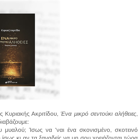
ς Κυριακής Ακριτίδου,
Ένα μικρό σεντούκι αλήθειες
,
διαβάζουμε:
υ μυαλού; Ίσως να 'ναι ένα σκονισμένο, σκοτεινό
 ίσως κι αν τα ξαναδείς να μη σου χρειάζονται τώρα