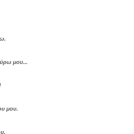
ω.
ρω μου...
!
ου μου.
υ.