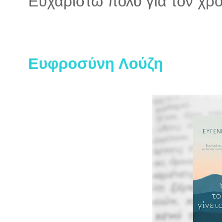
Ευχαριστώ πολύ για τον χρό
Ευφροσύνη Λούζη