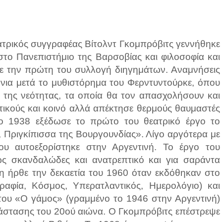
ατρικός συγγραφέας Βίτολντ Γκομπρόβιτς γεννήθηκε
το Πανεπιστήμιο της Βαρσοβίας και φιλοσοφία και
σε την πρώτη του συλλογή διηγημάτων. Αναμνήσεις
όνια μετά το μυθιστόρημα του Φερντυντούρκε, όπου
ι της νεότητας, τα οποία θα τον απασχολήσουν και
ιτικούς και κοινό αλλά απέκτησε θερμούς θαυμαστές
 1938 εξέδωσε το πρώτο του θεατρικό έργο το
 Πριγκίπισσα της Βουργουνδίας». Λίγο αργότερα με
υ αυτοεξορίστηκε στην Αργεντινή. Το έργο του
ς σκανδαλώδες και ανατρεπτικό και για σαράντα
η ήρθε την δεκαετία του 1960 όταν εκδόθηκαν στο
αφία, Κόσμος, Υπερατλαντικός, Ημερολόγιο) και
του «Ο γάμος» (γραμμένο το 1946 στην Αργεντινή)
ανάστασης του 20ού αιώνα. Ο Γκομπρόβιτς επέστρεψε