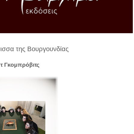
πισσα της Βουργουνδίας
τ Γκομπρόβιτς