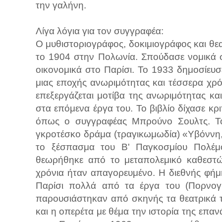
την γαλήνη.
Λίγα λόγια για τον συγγραφέα:
Ο μυθιστοριογράφος, δοκιμιογράφος και θε
το 1904 στην Πολωνία. Σπούδασε νομικά σ
οικονομικά στο Παρίσι. Το 1933 δημοσίευ
μιας εποχής ανωριμότητας και τέσσερα χρ
επεξεργάζεται μοτίβα της ανωριμότητας κα
στα επόμενα έργα του. Το βιβλίο δίχασε κρ
όπως ο συγγραφέας Μπρούνο Σουλτς. Το
γκροτέσκο δράμα (τραγικωμωδία) «Υβόννη,
το ξέσπασμα του Β' Παγκοσμίου Πολέμο
θεωρήθηκε από το μεταπολεμικό καθεστώ
χρόνια ήταν απαγορευμένο. Η διεθνής φήμ
Παρίσι πολλά από τα έργα του (Πορνογρ
παρουσιάστηκαν από σκηνής τα θεατρικά 
και η οπερέτα με θέμα την ιστορία της επ