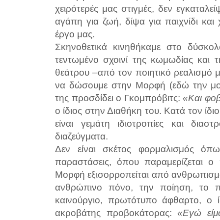
χειρότερές μας στιγμές, δεν εγκαταλε
αγάπη για ζωή, δίψα για παιχνίδι και
έργο μας.
Σκηνοθετικά κινηθήκαμε στο δύσκο
τεντωμένο σχοινί της κωμωδίας και 
θεάτρου –από τον ποιητικό ρεαλισμό 
να δώσουμε στην Μορφή (εδώ την μο
της προσδίδει ο Γκομπρόβιτς:
«Και φοβ
ο ίδιος στην Διαθήκη του. Κατά τον ίδι
είναι γεμάτη ιδιοτροπίες και διαστ
διαζεύγματα.
Δεν είναι σκέτος φορμαλισμός όπ
παραστάσεις, όπου παραμερίζεται ο
Μορφή εξισορροπείται από ανθρωπισμό
ανθρώπινο πόνο, την ποίηση, το π
καινούργιο, πρωτότυπο άφθαρτο, ο ίδ
ακροβάτης προβοκάτορας:
«Εγώ είμα