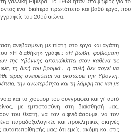
η γαλλική Ριβιέρα. Το 1968 ήταν υποψήφιος για το
οντας ένα ιδιαίτερα πρωτότυπο και βαθύ έργο, που
γγραφείς του 20ού αιώνα.
αση ανεβασμένη με πίστη στο έργο και αγάπη
του «Η διαθήκη» γράφει:
«Η βωβή, φοβισμένη
ων της Υβόννης αποκαλύπτει στον καθένα τις
ροφές, τη δική του βρομιά... η αυλή δεν αργεί να
άθε τέρας ονειρεύεται να σκοτώσει την Υβόννη.
ρέπεια, την ανωτερότητα και τη λάμψη της και με
οια και το χιούμορ του συγγραφέα και γι' αυτό
είνος, με εμπιστοσύνη στη διαίσθησή μας.
ρον του θεατή, να τον αιφνιδιάσουμε, να τον
μένα παραδοξολογικές και προκλητικές σκηνές
αυτοπεποίθησής μας: ότι εμείς, ακόμη και στις