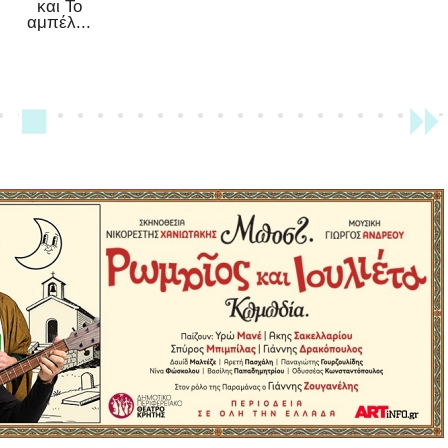
και Το
αμπέλ...