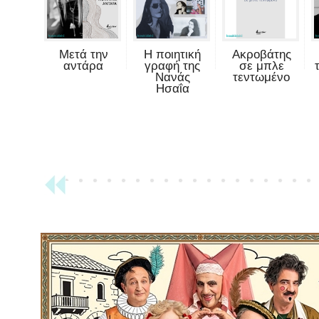
Μετά την
Η ποιητική
Ακροβάτης
αντάρα
γραφή της
σε μπλε
Νανάς
τεντωμένο
Ησαΐα