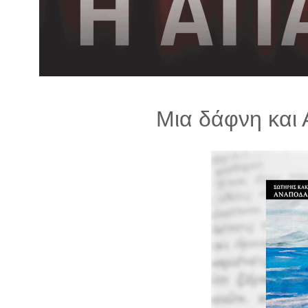
λ
λ
α
γ
ή
Μια δάφνη και