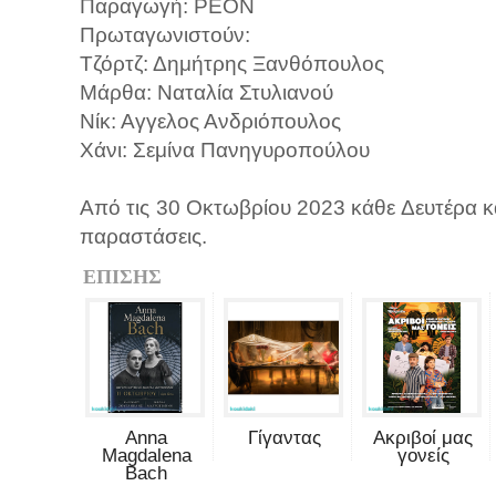
Παραγωγή: ΡΕΟΝ
Πρωταγωνιστούν:
Τζόρτζ: Δημήτρης Ξανθόπουλος
Μάρθα: Ναταλία Στυλιανού
Νίκ: Αγγελος Ανδριόπουλος
Χάνι: Σεμίνα Πανηγυροπούλου
Από τις 30 Οκτωβρίου 2023 κάθε Δευτέρα κα
παραστάσεις.
ΕΠΙΣΗΣ
Anna
Γίγαντας
Ακριβοί μας
Magdalena
γονείς
Bach