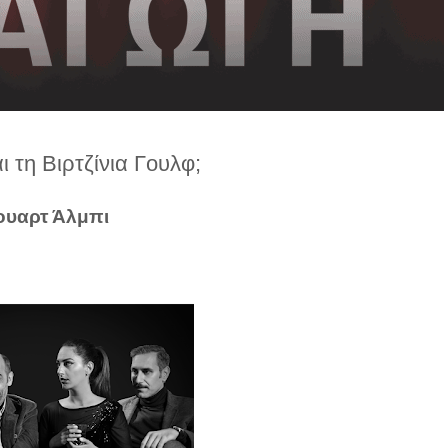
 τη Βιρτζίνια Γουλφ;
ουαρτ Άλμπι