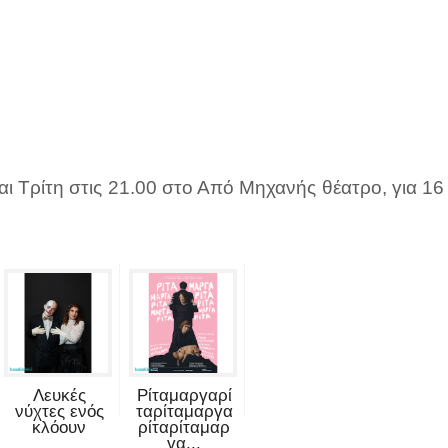
ι Τρίτη στις 21.00 στο Από Μηχανής θέατρο, για 16
Λευκές
Ρίταμαργαρί
νύχτες ενός
ταρίταμαργα
κλόουν
ρίταρίταμαρ
γα...