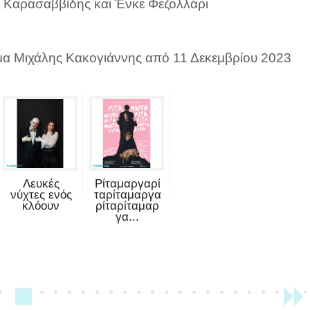
ς Καρασαββίδης και Ένκε Φεζολλάρι
υμα Μιχάλης Κακογιάννης από 11 Δεκεμβρίου 2023
Λευκές
Ρίταμαργαρί
νύχτες ενός
ταρίταμαργα
κλόουν
ρίταρίταμαρ
γα...