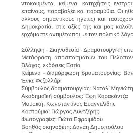
ντοκουμέντα, κείμενα, κατηχήσεις ινστρο
επαίνους, παραβολές και παραμύθια. Οι ηθ
άλλους σημαντικούς ηγέτες) και ταυτόχρ
Δημοκρατία, στις αξίες της και μας καλο
ερχόμαστε αντιμέτωποι με τον πολιτικό λόγ
Σύλληψη - Σκηνοθεσία - Δραματουργική επε
Μετάφραση αποσπασμάτων του Πελοπον
Βλάχος, εκδόσεις Εστία
Κείμενα - διαμόρφωση δραματουργίας: Βά
Ένκε Φεζολλάρι
Σύμβουλος δραματουργίας: Ναταλί Μηνιώτ
Ακαδημαϊκή σύμβουλος: Έφη Καρακάντζα
Μουσική: Κωνσταντίνος Ευαγγελίδης
Κοστούμια: Γιώργος Λυντζέρης
Φωτογραφίες: Γιώτα Εφραιμίδου
Βοηθός σκηνοθέτη: Δανάη Δημοπούλου