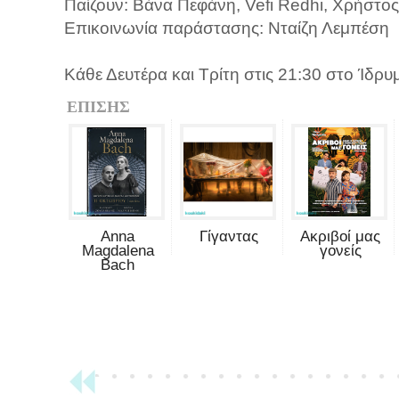
Παίζουν: Βάνα Πεφάνη, Vefi Redhi, Χρήστο
Επικοινωνία παράστασης: Νταίζη Λεμπέση
Κάθε Δευτέρα και Τρίτη στις 21:30 στο Ίδρ
ΕΠΙΣΗΣ
Anna
Γίγαντας
Ακριβοί μας
Magdalena
γονείς
Bach