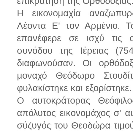
επικράτηση της Ορθοδοξίας
Η εικονομαχία αναζωπυ
Λέοντα Ε' τον Αρμένιο. 
επανέφερε σε ισχύ τις α
συνόδου της Ιέρειας (75
διαφωνούσαν. Οι ορθόδοξ
μοναχό Θεόδωρο Στουδίτ
φυλακίστηκε και εξορίστηκε.
Ο αυτοκράτορας Θεόφιλ
απόλυτος εικονομάχος σ' α
σύζυγός του Θεοδώρα τιμούσ