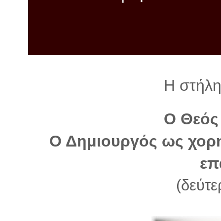
λ
λ
α
γ
ή
Η στήλη
Ο Θεός
Ο Δημιουργός ως χορη
επ
(δεύτε