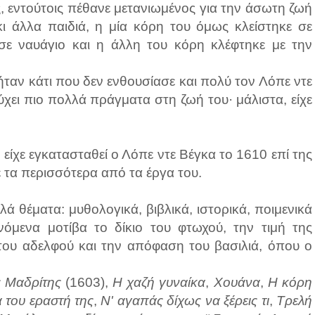
ς, εντούτοις πέθανε μετανιωμένος για την άσωτη ζωή
κι άλλα παιδιά, η μία κόρη του όμως κλείστηκε σε
 σε ναυάγιο και η άλλη του κόρη κλέφτηκε με την
ταν κάτι που δεν ενθουσίασε και πολύ τον Λόπε ντε
χει πιο πολλά πράγματα στη ζωή του· μάλιστα, είχε
 είχε εγκατασταθεί ο Λόπε ντε Βέγκα το 1610 επί της
ε τα περισσότερα από τα έργα του.
 θέματα: μυθολογικά, βιβλικά, ιστορικά, ποιμενικά
νόμενα μοτίβα το δίκιο του φτωχού, την τιμή της
του αδελφού και την απόφαση του βασιλιά, όπου ο
ς Μαδρίτης
(1603),
Η χαζή γυναίκα
,
Χουάνα
,
Η κόρη
 του εραστή της
,
Ν' αγαπάς δίχως να ξέρεις τι
,
Τρελή