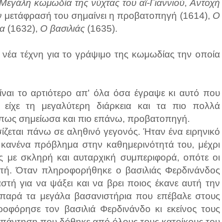
Μεγάλη κωμωδία της νύχτας του αϊ-Γιαννιού
,
Αντοχή
 μετάφρασή του σημαίνει η προβατοπηγή (1614),
Ο
έα
(1632),
Ο βασιλιάς
(1635).
 νέα τέχνη για το γράψιμο της κωμωδίας την οποία
ίναι το αρτιότερο απ' όλα όσα έγραψε κι αυτό που
 είχε τη μεγαλύτερη διάρκεια και τα πιο πολλά
όπως σημείωσα και πιο επάνω, προβατοπηγή.
ίζεται πάνω σε αληθινό γεγονός. Ήταν ένα ειρηνικό
ε κανένα πρόβλημα στην καθημερινότητά του, μέχρι
ής με σκληρή και αυταρχική συμπεριφορά, οπότε οι
κητή. Όταν πληροφορήθηκε ο βασιλιάς Φερδινάνδος
αστή για να ψάξει και να βρει ποιος έκανε αυτή την
 παρά τα μεγάλα βασανιστήρια που επέβαλε στους
ροφόρησε τον βασιλιά Φερδινάνδο κι εκείνος τους
απάντηση που δόθηκε από όλους τους κατοίκους του