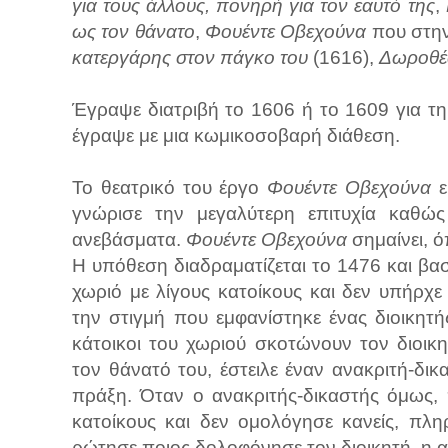
για τους άλλους, πονηρή για τον εαυτό της
,
ως τον θάνατο
,
Φουέντε Οβεχούνα
που στην
κατεργάρης στον πάγκο του
(1616),
Δωροθ
Έγραψε διατριβή το 1606 ή το 1609 για τη
έγραψε με μια κωμικοσοβαρή διάθεση.
Το θεατρικό του έργο
Φουέντε Οβεχούνα
ε
γνώρισε την μεγαλύτερη επιτυχία καθώς
ανεβάσματα.
Φουέντε Οβεχούνα
σημαίνει, 
Η υπόθεση διαδραματίζεται το 1476 και βασ
χωριό με λίγους κατοίκους και δεν υπήρχ
την στιγμή που εμφανίστηκε ένας διοικητ
κάτοικοι του χωριού σκοτώνουν τον διοι
τον θάνατό του, έστειλε έναν ανακριτή-δικ
πράξη. Όταν ο ανακριτής-δικαστής όμως,
κατοίκους και δεν ομολόγησε κανείς, πλη
ρώτησε ποιος δολοφόνησε τον διοικητή, η 