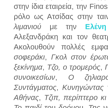
στην ίδια εταιρεία, την Fino
ρόλο ως Ατσίδας στην ται
λιμανιού
με την
Ελένη
Αλεξανδράκη και τον θεα
Ακολουθούν πολλές εμφα
σοφεράκι
,
Γκολ στον έρωτ
ξεκίνημα
,
Τζο, ο τρομερός
,
συνοικεσίων
,
Ο ζηλιαρό
Συντάγματος
,
Κυνηγώντας 
Αθήνας
,
Τζιπ, περίπτερο κ
Το παιδί του δρόμου
,
Της ν