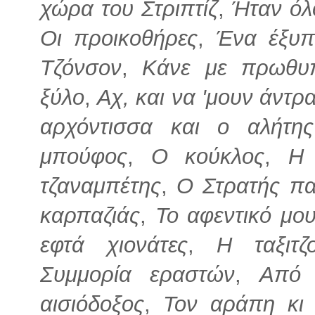
χώρα του Στριπτίζ
,
Ήταν όλ
Οι προικοθήρες
,
Ένα έξυπ
Τζόνσον
,
Κάνε με πρωθυ
ξύλο
,
Αχ, και να 'μουν άντρ
αρχόντισσα και ο αλήτης
μπούφος
,
Ο κούκλος
,
Η 
τζαναμπέτης
,
Ο Στρατής π
καρπαζιάς
,
Το αφεντικό μο
εφτά χιονάτες
,
Η ταξιτζ
Συμμορία εραστών
,
Από 
αισιόδοξος
,
Τον αράπη κι 