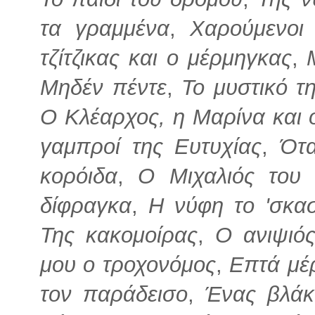
τα γραμμένα
,
Χαρούμενοι 
τζίτζικας και ο μέρμηγκας
,
Μηδέν πέντε
,
Το μυστικό τ
Ο Κλέαρχος, η Μαρίνα και 
γαμπροί της Ευτυχίας
,
Ότα
κορόιδα
,
Ο Μιχαλιός του 
δίφραγκα
,
Η νύφη το 'σκα
Της κακομοίρας
,
Ο ανιψιό
μου ο τροχονόμος
,
Επτά μέ
τον παράδεισο
,
Ένας βλάκ