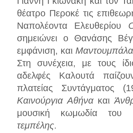
Γιάννη Γκιωνάκη και τον Τ
θέατρο Περοκέ τις επιθεωρ
Ναπολέοντα Ελευθερίου
σημειώνει ο Θανάσης Βέγ
εμφάνιση, και
Μαντουμπάλ
Στη συνέχεια, με τους ίδ
αδελφές Καλουτά παίζο
πλατείας Συντάγματος (1
Καινούργια Αθήνα
και
Άνθρ
μουσική κωμωδία του
τεμπέλης
.