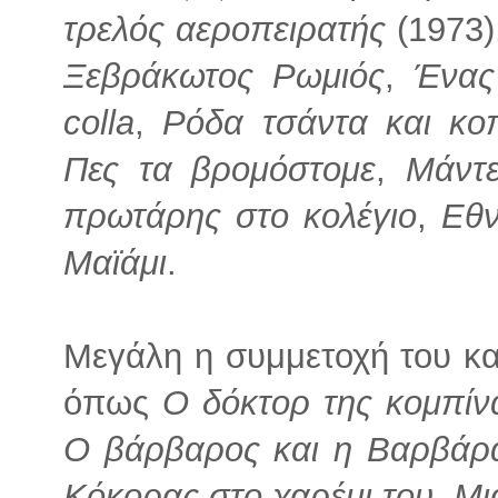
τρελός αεροπειρατής
(1973)
Ξεβράκωτος Ρωμιός
,
Ένας
colla
,
Ρόδα τσάντα και κο
Πες τα βρομόστομε
,
Μάντε
πρωτάρης στο κολέγιο
,
Εθ
Μαϊάμι
.
Μεγάλη η συμμετοχή του και 
όπως
Ο δόκτορ της κομπίν
Ο βάρβαρος και η Βαρβάρ
Κόκορας στο χαρέμι του
,
Μι