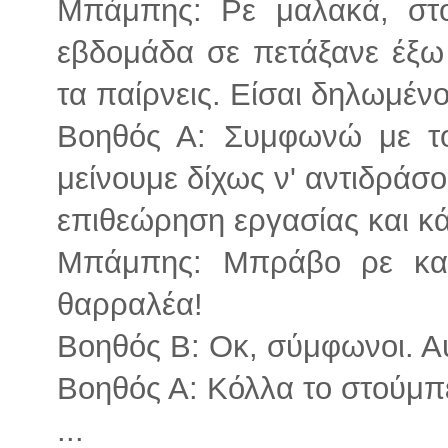
Μπάμπης: Ρε μαλακά, στο
εβδομάδα σε πετάξανε έξω
τα παίρνεις. Είσαι δηλωμέν
Βοηθός Α: Συμφωνώ με το
μείνουμε δίχως ν' αντιδράσο
επιθεώρηση εργασίας και κά
Μπάμπης: Μπράβο ρε καρ
θαρραλέα!
Βοηθός Β: Οκ, σύμφωνοι. Α
Βοηθός Α: Κόλλα το στούμπ
...