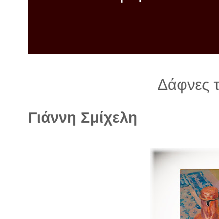
λ
λ
α
γ
ή
Δάφνες 
Γιάννη Σμίχελη