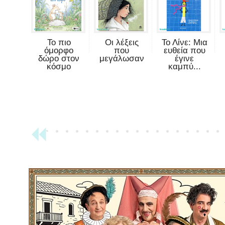
Το πιο
Οι λέξεις
Το Λίνε: Μια
όμορφο
που
ευθεία που
δώρο στον
μεγάλωσαν
έγινε
κόσμο
καμπύ...