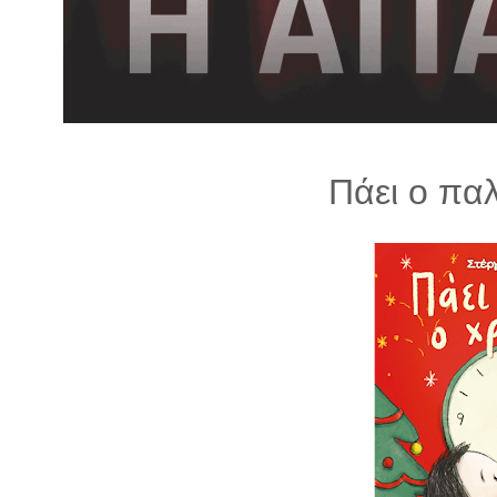
λ
λ
α
γ
ή
Πάει ο παλ