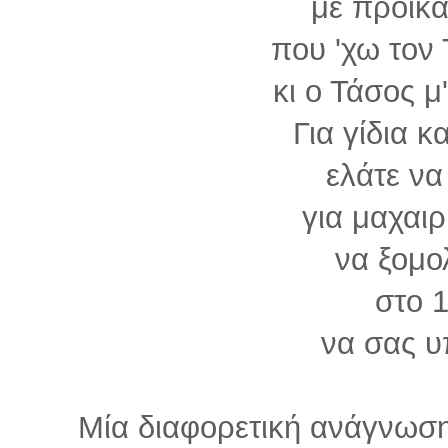
με προίκ
που 'χω τον
κι ο Τάσος μ
Για γίδια κ
ελάτε να
για μαχαιρ
να ξομο
στο 1
να σας υ
Μία διαφορετική ανάγνωσ