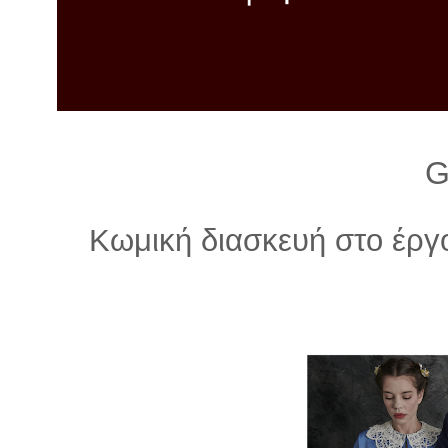
λ
λ
α
γ
ή
G
Κωμική διασκευή στο έργ