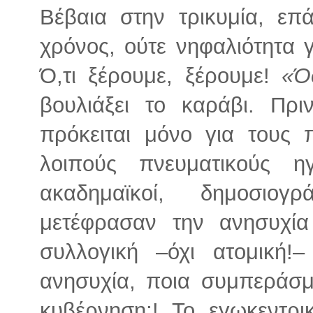
Βέβαια στην τρικυμία, επ
χρόνος, ούτε νηφαλιότητα 
Ό,τι ξέρουμε, ξέρουμε!
«Ό
βουλιάξει το καράβι. Πρι
πρόκειται μόνο για τους π
λοιπούς πνευματικούς ηγ
ακαδημαϊκοί, δημοσιογρ
μετέφρασαν την ανησυχία
συλλογική –όχι ατομική!
ανησυχία, ποια συμπεράσμα
κυβέρνηση;! Το εγωκεντρ