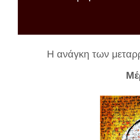
λ
λ
α
γ
ή
Η ανάγκη των μεταρ
Μέ