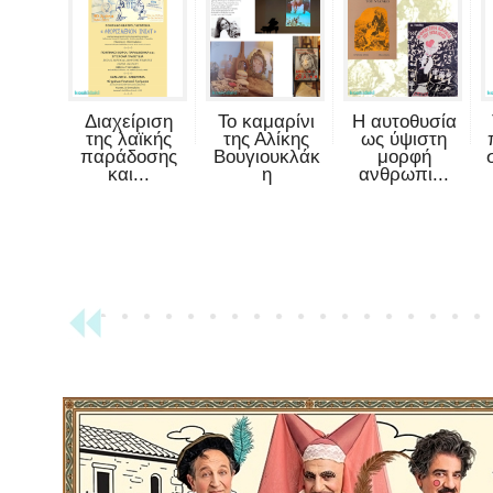
Διαχείριση
Το καμαρίνι
Η αυτοθυσία
της λαϊκής
της Αλίκης
ως ύψιστη
παράδοσης
Βουγιουκλάκ
μορφή
και...
η
ανθρωπι...