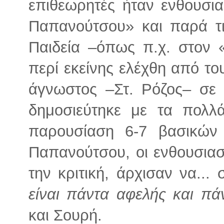
επιθεωρητές ήταν ενθουσι
Παπανούτσου» και παρά τις
Παιδεία –όπως π.χ. στον 
περί εκείνης ελέχθη από το
άγνωστος –Στ. Ρόζος– σε 
δημοσιεύτηκε με τα πολλά
παρουσίαση 6-7 βασικών
Παπανούτσου, οι ενθουσιασ
την κριτική, άρχισαν να...
είναι πάντα αφελής και πά
και Σουρή.