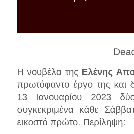
λ
λ
α
γ
ή
Dea
Η νουβέλα της
Ελένης Απ
πρωτόφαντο έργο της και δ
13 Ιανουαρίου 2023 δύ
συγκεκριμένα κάθε Σάββατ
εικοστό πρώτο. Περίληψη: