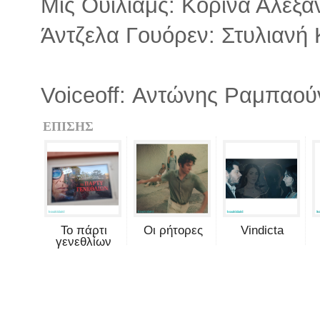
Μις Ουίλιαμς: Κορίνα Αλεξα
Άντζελα Γουόρεν: Στυλιανή
Voiceoff: Αντώνης Ραμπαού
ΕΠΙΣΗΣ
Το πάρτι
Οι ρήτορες
Vindicta
γενεθλίων