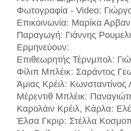
Φωτογραφία - Video: Γιώργ
Επικοινωνία: Μαρίκα Αρβαν
Παραγωγή: Γιάννης Ρουμελ
Ερμηνεύουν:
Επιθεωρητής Τέρνμπολ: Γι
Φίλιπ Μπλέικ: Σαράντος Γε
Άμιας Κρέιλ: Κωνσταντίνος
Μέρεντιθ Μπλέικ: Παναγιώτ
Καρολάιν Κρέιλ, Κάρλα: Ε
Έλσα Γκριρ: Στέλλα Κοσμο