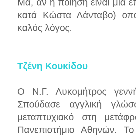
Μα, αν η ποίηση είναι μία ε
κατά Κώστα Λάνταβο) οπό
καλός λόγος.
Τζένη Κουκίδου
Ο Ν.Γ. Λυκομήτρος γενν
Σπούδασε αγγλική γλώσ
μεταπτυχιακό στη μετάφ
Πανεπιστήμιο Αθηνών. Το