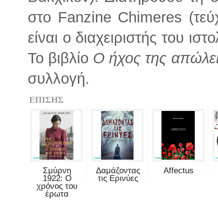
στο Fanzine Chimeres (τεύ
είναι ο διαχειριστής του ισ
Το βιβλίο
Ο ήχος της απώλε
συλλογή.
ΕΠΙΣΗΣ
Σμύρνη
Δαμάζοντας
Affectus
1922: Ο
τις Ερινύες
χρόνος του
έρωτα